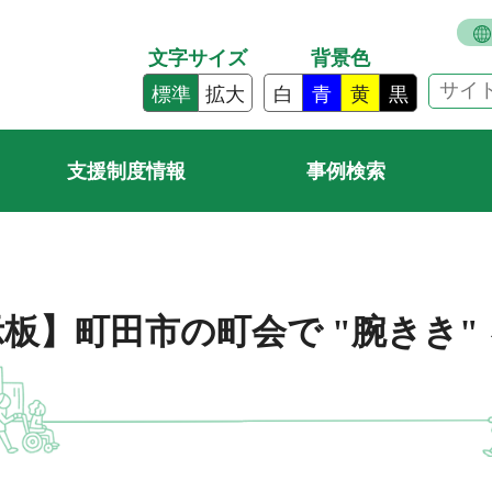
文字サイズ
背景色
標準
拡大
白
青
黄
黒
支援制度情報
事例検索
板】町田市の町会で "腕きき"