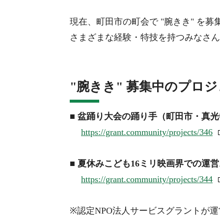
現在、町田市の町会で "腕きき" を
さまざまな経験・特技を持つみなさん
"腕きき" 募集中のプロ
■
盆踊り大会の踊り手（町田市
・
真光
https://grant.community/projects/346
■
夏休みこども16ミリ映画界での運
https://grant.community/projects/344
※認定NPO法人サービスグラントが