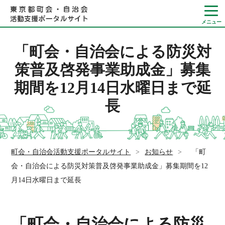
「町会・自治会による防災対
策普及啓発事業助成金」募集
期間を12月14日水曜日まで延
Language
長
やさしい日本語
ひらがなをつける
町会・自治会活動支援ポータルサイト
>
お知らせ
>
「町
会・自治会による防災対策普及啓発事業助成金」募集期間を12
月14日水曜日まで延長
「町会・自治会による防災