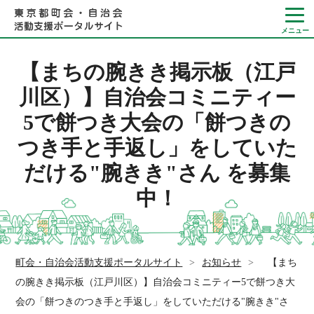
【まちの腕きき掲示板（江戸
川区）】自治会コミニティー
5で餅つき大会の「餅つきの
Language
つき手と手返し」をしていた
やさしい日本語
だける"腕きき"さん を募集
ひらがなをつける
中！
町会・自治会活動支援ポータルサイト
>
お知らせ
>
【まち
の腕きき掲示板（江戸川区）】自治会コミニティー5で餅つき大
会の「餅つきのつき手と手返し」をしていただける"腕きき"さ