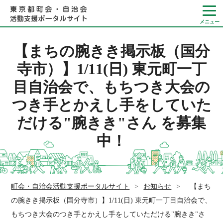
【まちの腕きき掲示板（国分
寺市）】1/11(日) 東元町一丁
目自治会で、もちつき大会の
Language
つき手とかえし手をしていた
やさしい日本語
だける"腕きき"さん を募集
ひらがなをつける
中！
町会・自治会活動支援ポータルサイト
>
お知らせ
>
【まち
の腕きき掲示板（国分寺市）】1/11(日) 東元町一丁目自治会で、
もちつき大会のつき手とかえし手をしていただける"腕きき"さ