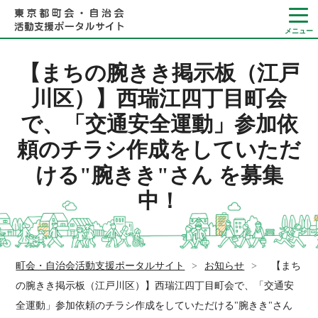
【まちの腕きき掲示板（江戸
川区）】西瑞江四丁目町会
で、「交通安全運動」参加依
Language
頼のチラシ作成をしていただ
やさしい日本語
ける"腕きき"さん を募集
ひらがなをつける
中！
町会・自治会活動支援ポータルサイト
>
お知らせ
>
【まち
の腕きき掲示板（江戸川区）】西瑞江四丁目町会で、「交通安
全運動」参加依頼のチラシ作成をしていただける"腕きき"さん