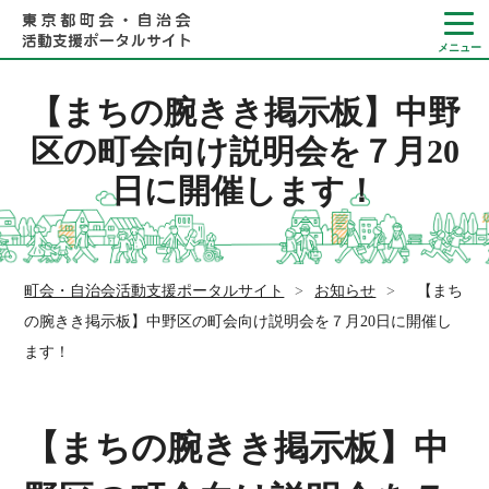
【まちの腕きき掲示板】中野
区の町会向け説明会を７月20
日に開催します！
Language
やさしい日本語
ひらがなをつける
町会・自治会活動支援ポータルサイト
>
お知らせ
>
【まち
の腕きき掲示板】中野区の町会向け説明会を７月20日に開催し
ます！
【まちの腕きき掲示板】中