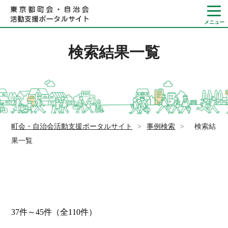
検索結果一覧
Language
やさしい日本語
町会・自治会活動支援ポータルサイト
>
事例検索
>
検索結
ひらがなをつける
果一覧
37件～45件（全110件）