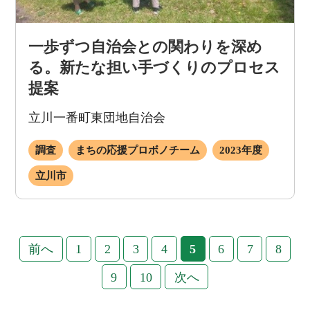
一歩ずつ自治会との関わりを深め
る。新たな担い手づくりのプロセス
提案
立川一番町東団地自治会
調査
まちの応援プロボノチーム
2023年度
立川市
前へ
1
2
3
4
5
6
7
8
9
10
次へ