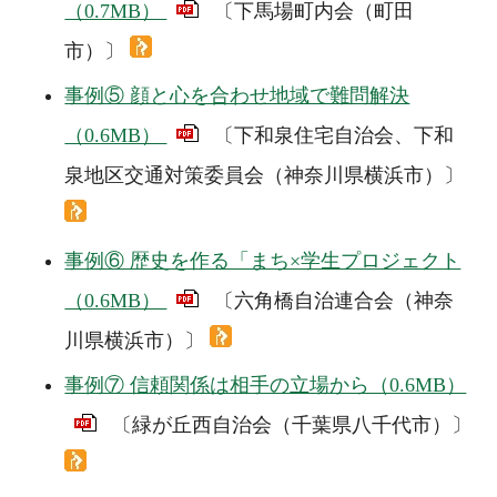
（0.7MB）
〔下馬場町内会（町田
市）〕
事例⑤ 顔と心を合わせ地域で難問解決
（0.6MB）
〔下和泉住宅自治会、下和
泉地区交通対策委員会（神奈川県横浜市）〕
事例⑥ 歴史を作る「まち×学生プロジェクト
（0.6MB）
〔六角橋自治連合会（神奈
川県横浜市）〕
事例⑦ 信頼関係は相手の立場から（0.6MB）
〔緑が丘西自治会（千葉県八千代市）〕