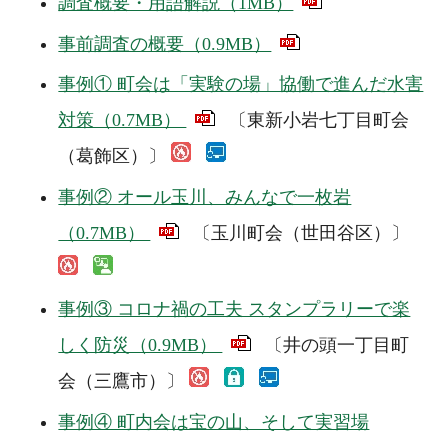
調査概要・用語解説（1MB）
事前調査の概要（0.9MB）
事例① 町会は「実験の場」協働で進んだ水害
対策（0.7MB）
〔東新小岩七丁目町会
（葛飾区）〕
事例② オール玉川、みんなで一枚岩
（0.7MB）
〔玉川町会（世田谷区）〕
事例③ コロナ禍の工夫 スタンプラリーで楽
しく防災（0.9MB）
〔井の頭一丁目町
会（三鷹市）〕
事例④ 町内会は宝の山、そして実習場