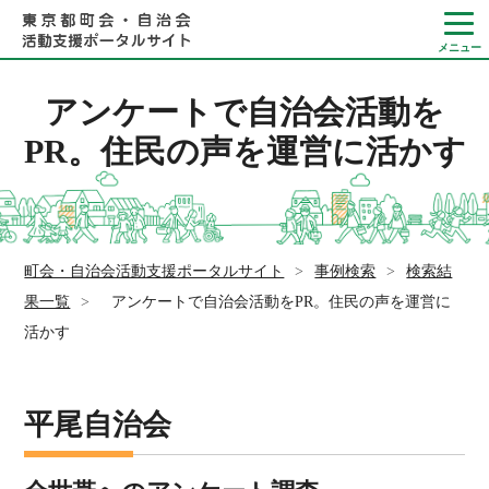
アンケートで自治会活動を
PR。住民の声を運営に活かす
Language
やさしい日本語
町会・自治会活動支援ポータルサイト
>
事例検索
>
検索結
ひらがなをつける
果一覧
>
アンケートで自治会活動をPR。住民の声を運営に
活かす
平尾自治会